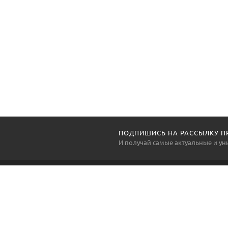
ПОДПИШИСЬ НА РАССЫЛКУ П
И получай самые актуальные и у
ITDIPLOM
О П
О пр
Контактные данные дежурного автора WhatsApp,