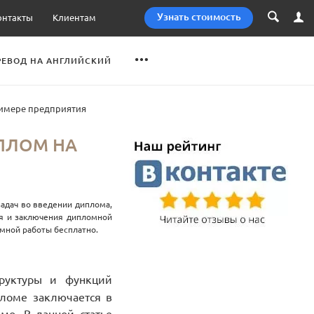
онтакты
Клиентам
Узнать стоимость
РЕВОД НА АНГЛИЙСКИЙ
римере предприятия
ПЛОМ НА
задач во введении диплома,
ия и заключения дипломной
омной работы бесплатно.
руктуры и функций
пломе заключается в
мо. В данной статье