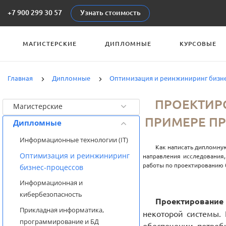
+7 900 299 30 57
Узнать стоимость
МАГИСТЕРСКИЕ
ДИПЛОМНЫЕ
КУРСОВЫЕ
Главная
Дипломные
Оптимизация и реинжиниринг бизне
Категории
ПРОЕКТИР
Магистерские
ПРИМЕРЕ ПР
Дипломные
Информационные технологии (IT)
Как написать дипломную
Оптимизация и реинжиниринг
направления исследования,
работы по проектированию б
бизнес-процессов
Информационная и
кибербезопасность
Проектирование
Прикладная информатика,
некоторой системы.
программирование и БД
обеспечении потребн