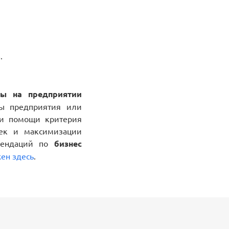
.
ры на предприятии
ры предприятия или
ри помощи критерия
ек и максимизации
омендаций по
бизнес
ен здесь
.