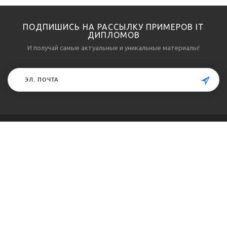
ПОДПИШИСЬ НА РАССЫЛКУ ПРИМЕРОВ IT
ДИПЛОМОВ
И получай самые актуальные и уникальные материалы!
О ПРОЕКТЕ
КЛИЕНТАМ
О проекте
Примеры выполненных
работ
Направления подготовки
Разработанное ПО к
Об авторах
работам
Контакты
Отзывы