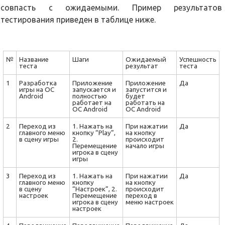
совпасть с ожидаемыми. Пример результатов
тестирования приведен в таблице ниже.
№
Название
Шаги
Ожидаемый
Успешность
теста
результат
теста
1
Разработка
Приложение
Приложение
Да
игры на ОС
запускается и
запустится и
Android
полностью
будет
работает на
работать на
ОС Android
ОС Android
2
Переход из
1. Нажать на
При нажатии
Да
главного меню
кнопку “Play”,
на кнопку
в сцену игры
2.
происходит
Перемещение
начало игры
игрока в сцену
игры
3
Переход из
1. Нажать на
При нажатии
Да
главного меню
кнопку
на кнопку
в сцену
“Настроек”, 2.
происходит
настроек
Перемещение
переход в
игрока в сцену
меню настроек
настроек