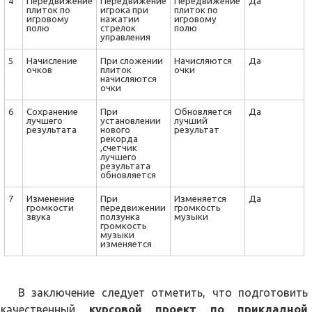
4
Передвижение
Передвижение
Передвижение
Да
плиток по
игрока при
плиток по
игровому
нажатии
игровому
полю
стрелок
полю
управления
5
Начисление
При сложении
Начисляются
Да
очков
плиток
очки
начисляются
очки
6
Сохранение
При
Обновляется
Да
лучшего
установлении
лучший
результата
нового
результат
рекорда
,счетчик
лучшего
результата
обновляется
7
Изменение
При
Изменяется
Да
громкости
передвижении
громкость
звука
ползунка
музыки
громкость
музыки
изменяется
В заключение следует отметить, что подготовить
качественный
курсовой проект по прикладной