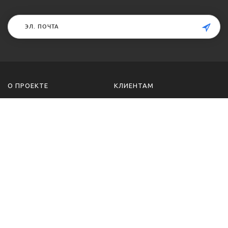
О ПРОЕКТЕ
КЛИЕНТАМ
О проекте
Примеры выполненных
работ
Направления подготовки
Разработанное ПО к
Об авторах
работам
Контакты
Отзывы
ПОМОЩЬ
ГРУППА ВК
Гарантии и принципы работы
Вконтакте