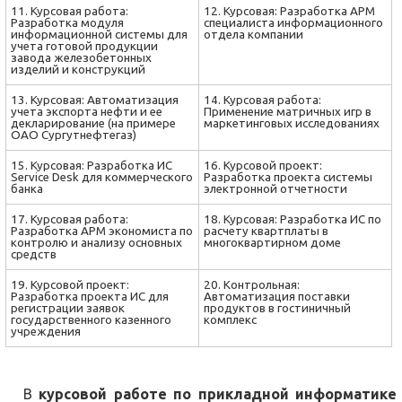
11. Курсовая работа:
12. Курсовая: Разработка АРМ
Разработка модуля
специалиста информационного
информационной системы для
отдела компании
учета готовой продукции
завода железобетонных
изделий и конструкций
13. Курсовая: Автоматизация
14. Курсовая работа:
учета экспорта нефти и ее
Применение матричных игр в
декларирование (на примере
маркетинговых исследованиях
ОАО Сургутнефтегаз)
15. Курсовая: Разработка ИС
16. Курсовой проект:
Service Desk для коммерческого
Разработка проекта системы
банка
электронной отчетности
17. Курсовая работа:
18. Курсовая: Разработка ИС по
Разработка АРМ экономиста по
расчету квартплаты в
контролю и анализу основных
многоквартирном доме
средств
19. Курсовой проект:
20. Контрольная:
Разработка проекта ИС для
Автоматизация поставки
регистрации заявок
продуктов в гостиничный
государственного казенного
комплекс
учреждения
В
курсовой работе по прикладной информатике