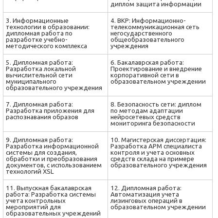
диплом защита информации
3. Информационные
4. ВКР: Информационно-
технологии в образовании:
телекоммуникационная сеть
дипломная работа по
негосударственного
разработке учебно-
общеобразовательного
методического комплекса
учреждения
5. Дипломная работа:
6. Бакалаврская работа:
Разработка локальной
Проектирование и внедрение
вычислительной сети
корпоративной сети в
муниципального
образовательном учреждении
образовательного учреждения
7. Дипломная работа:
8. Безопасность сети: диплом
Разработка приложения для
по методам адаптации
распознавания образов
нейросетевых средств
мониторинга безопасности
9. Дипломная работа:
10. Магистерская диссертация:
Разработка информационной
Разработка АРМ специалиста
системы для создания,
контроля и учета основных
обработки и преобразования
средств склада на примере
документов, с использованием
образовательного учреждения
технологий XSL
11. Выпускная бакалаврская
12. Дипломная работа:
работа: Разработка системы
Автоматизация учета
учета контрольных
лизинговых операций в
мероприятий для
образовательном учреждении
образовательных учреждений