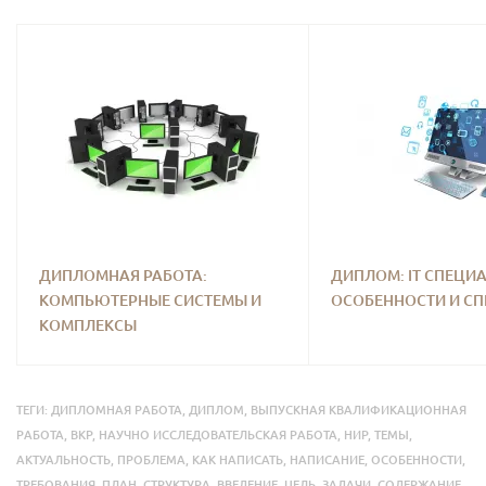
ДИПЛОМНАЯ РАБОТА:
ДИПЛОМ: IT СПЕЦИ
КОМПЬЮТЕРНЫЕ СИСТЕМЫ И
ОСОБЕННОСТИ И С
КОМПЛЕКСЫ
ТЕГИ:
ДИПЛОМНАЯ РАБОТА
,
ДИПЛОМ
,
ВЫПУСКНАЯ КВАЛИФИКАЦИОННАЯ
РАБОТА
,
ВКР
,
НАУЧНО ИССЛЕДОВАТЕЛЬСКАЯ РАБОТА
,
НИР
,
ТЕМЫ
,
АКТУАЛЬНОСТЬ
,
ПРОБЛЕМА
,
КАК НАПИСАТЬ
,
НАПИСАНИЕ
,
ОСОБЕННОСТИ
,
ТРЕБОВАНИЯ
,
ПЛАН
,
СТРУКТУРА
,
ВВЕДЕНИЕ
,
ЦЕЛЬ
,
ЗАДАЧИ
,
СОДЕРЖАНИЕ
,