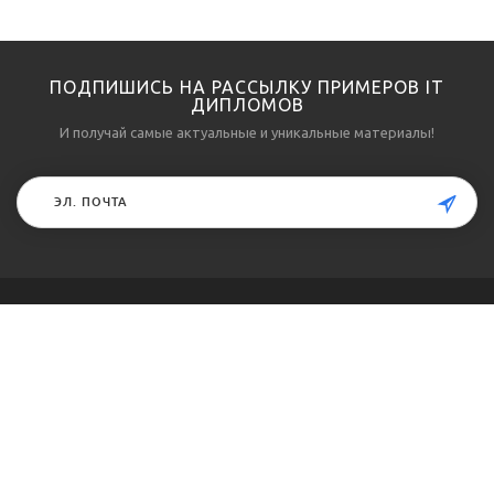
ПОДПИШИСЬ НА РАССЫЛКУ ПРИМЕРОВ IT
ДИПЛОМОВ
И получай самые актуальные и уникальные материалы!
О ПРОЕКТЕ
КЛИЕНТАМ
О проекте
Примеры выполненных
работ
Направления подготовки
Разработанное ПО к
Об авторах
работам
Контакты